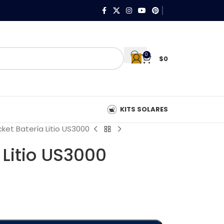
0
$
0
KITS SOLARES
cket Batería Litio US3000
 Litio US3000