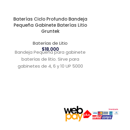
Baterías Ciclo Profundo Bandeja
Pequeña Gabinete Baterías Litio
Baterías Ci
Gruntek
9ah 
Baterías de Litio
Bate
$
18.000
Bandeja Pequeña para gabinete
Batería 9Ah
baterías de litio. Sirve para
sellada, lib
gabinetes de 4, 6 y 10 UP 5000
para res
Gruntek. (Se usa
sistemas