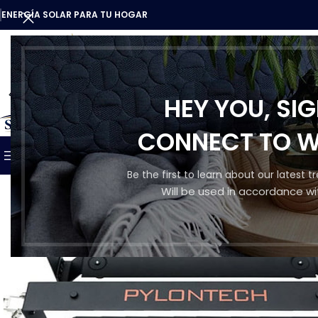
ENERGÍA SOLAR PARA TU HOGAR
HEY YOU, SI
CATEGORÍAS
CONNECT TO 
INICIO
TIENDA
QUIENES SO
NUESTROS PRODUCTOS
Be the first to learn about our latest 
Will be used in accordance wi