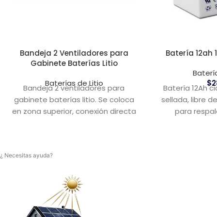
Bandeja 2 Ventiladores para
Batería 12ah 
Gabinete Baterías Litio
Batería
Baterías de Litio
$
2
Bandeja 2 ventiladores para
Batería 12Ah c
gabinete baterías litio. Se coloca
sellada, libre 
en zona superior, conexión directa
para respal
a 220Vac.
sistemas sol
¿ Necesitas ayuda?