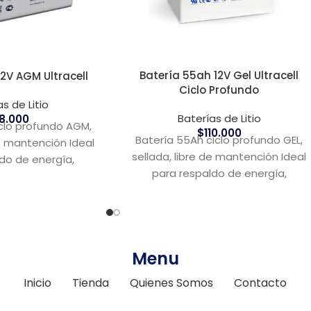
Batería 55ah 12V Gel Ultracell
12V AGM Ultracell
Ciclo Profundo
s de Litio
Baterías de Litio
8.000
iclo profundo AGM,
$
110.000
Batería 55Ah ciclo profundo GEL,
de mantención Ideal
sellada, libre de mantención Ideal
do de energía,
para respaldo de energía,
ares y eólicos.
sistemas solares y eólicos.
Menu
Inicio
Tienda
Quienes Somos
Contacto