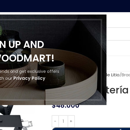
GN UP AND
WOODMART!
MOS
CONTACTO
trends and get exclusive offers
Inicio
Baterías
Baterías de Litio
Bra
th our
Privacy Policy
Bracket Batería
$
48.000