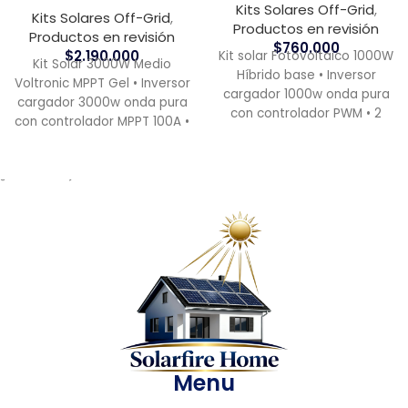
Kits Solares Off-Grid
,
Kits Solares Off-Grid
,
Productos en revisión
Productos en revisión
$
760.000
$
2.190.000
Kit solar Fotovoltaico 1000W
Kit Solar 3000W Medio
Híbrido base • Inversor
Voltronic MPPT Gel • Inversor
cargador 1000w onda pura
cargador 3000w onda pura
con controlador PWM • 2
con controlador MPPT 100A •
paneles solares 170w
4 paneles
¿ Necesitas ayuda?
Menu