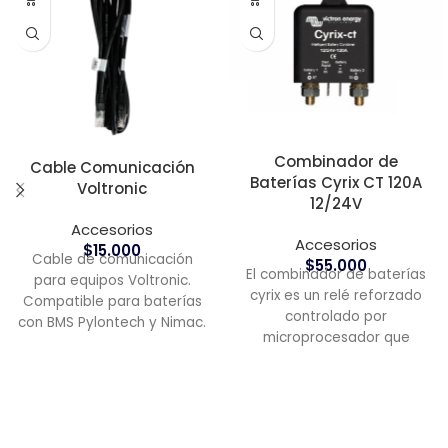
Combinador de
Cable Comunicación
Baterías Cyrix CT 120A
Voltronic
12/24V
Accesorios
Accesorios
$
15.000
Cable de comunicación
$
55.000
El combinador de baterías
para equipos Voltronic.
cyrix es un relé reforzado
Compatible para baterías
controlado por
con BMS Pylontech y Nimac.
microprocesador que
3 metros de largo.
conecta automáticamente
las baterías en paralelo
cuando