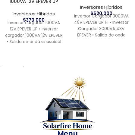
1000VA 12V EPEVER UP
Inversores Híbridos
$
620.000
Inversores Híbridos
Inversor Cargador 3000VA
$
370.000
48V EPEVER UP HI • Inversor
Inversor cargador 1000VA
Cargador 3000VA 48V
12V EPEVER UP • Inversor
EPEVER • Salida de onda
cargador 1000VA 12V EPEVER
sinusoidal pura Descripcion
• Salida de onda sinusoidal
pura Estas 4
¿ Necesitas ayuda?
Menu