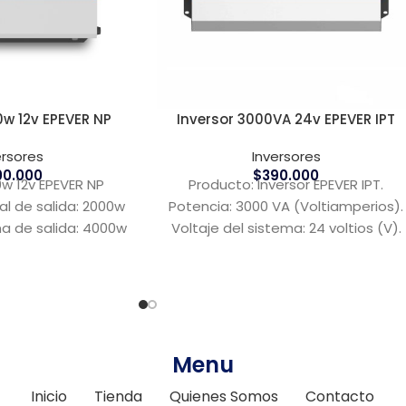
0w 12v EPEVER NP
Inversor 3000VA 24v EPEVER IPT
ersores
Inversores
00.000
$
390.000
0w 12v EPEVER NP
Producto: Inversor EPEVER IPT.
l de salida: 2000w
Potencia: 3000 VA (Voltiamperios).
a de salida: 4000w
Voltaje del sistema: 24 voltios (V).
ión baterías: 12V
Marca: EPEVER.
versor
Menu
Inicio
Tienda
Quienes Somos
Contacto