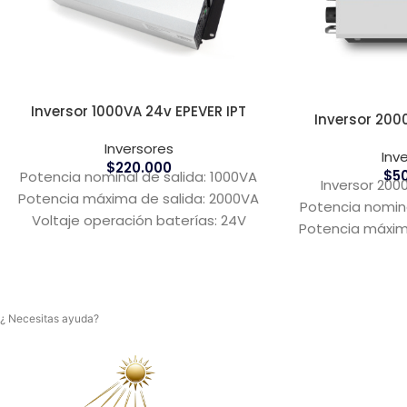
Inversor 1000VA 24v EPEVER IPT
Inversor 200
Inversores
Inv
$
220.000
$
5
Potencia nominal de salida: 1000VA
Inversor 200
Potencia máxima de salida: 2000VA
Potencia nomina
Voltaje operación baterías: 24V
Potencia máxim
Voltaje operac
In
¿ Necesitas ayuda?