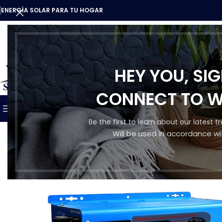
ENERGÍA SOLAR PARA TU HOGAR
HEY YOU, SI
CATEGORÍAS
CONNECT TO 
INICIO
TIENDA
QUIENES SO
NUESTROS PRODUCTOS
Be the first to learn about our latest 
Will be used in accordance wi