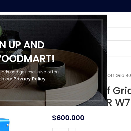
GN UP AND
WOODMART!
MOS
CONTACTO
trends and get exclusive offers
Inicio
Inversores
Inversor Off Grid
th our
Privacy Policy
Inversor Off G
POWERSTAR W7
$
600.000