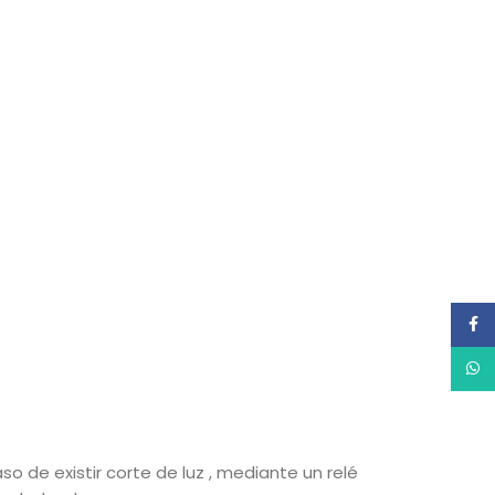
Face
What
o de existir corte de luz , mediante un relé