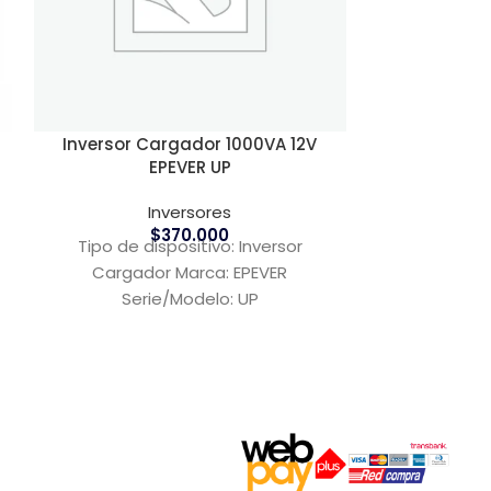
Inversor O
Inversor Cargador 1000VA 12V
EPEVER UP
Inversores
$
370.000
Inversor Off 
Tipo de dispositivo: Inversor
Adopción de
Cargador Marca: EPEVER
SPWM, salid
Serie/Modelo: UP
Capacidad: 1000VA (Voltiamperios)
Voltaje del sistema: 12V (Voltios)