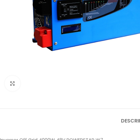
Click to enlarge
DESCRI
Inversor Off Grid 4000W 48V POWERSTAR W7