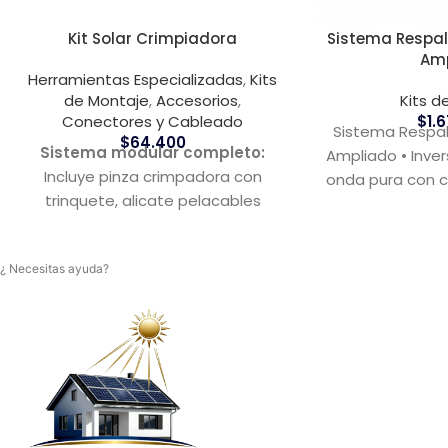
Kit Solar Crimpiadora
Sistema Respal
Am
Herramientas Especializadas
,
Kits
de Montaje
,
Accesorios
,
Kits d
Conectores y Cableado
$
1.
Sistema Respal
$
64.400
Sistema modular completo:
Ampliado • Inve
Incluye pinza crimpadora con
onda pura con c
trinquete, alicate pelacables
baterías 2
automático, destornillador y juego
de matrices intercambiables.
¿ Necesitas ayuda?
Prensado de alta precisión:
Matrices mecanizadas que
aseguran un engaste perfecto y
normativo en terminales
fotovoltaicos y eléctricos.
Estuche rígido portátil:
Bolso
textil con organizadores internos
que optimiza el traslado seguro y