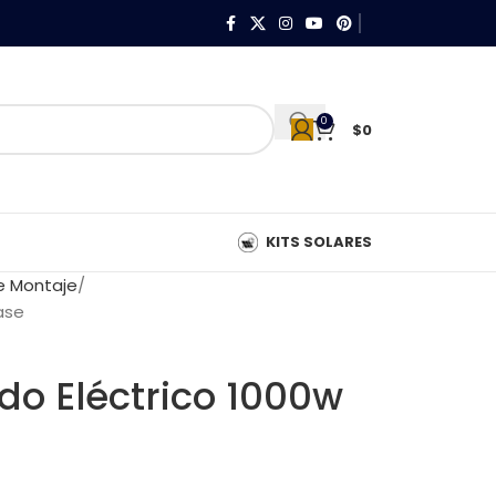
0
$
0
KITS SOLARES
de Montaje
ase
do Eléctrico 1000w