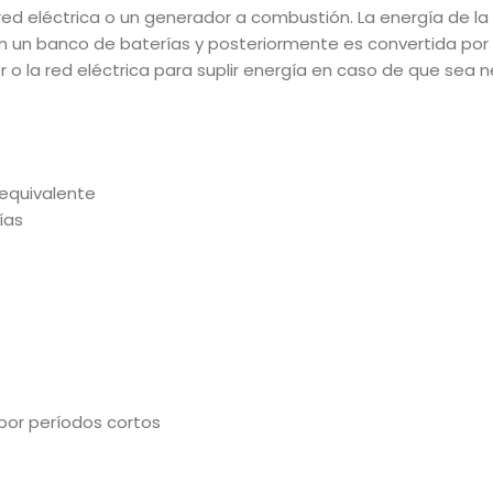
ed eléctrica o un generador a combustión. La energía de la 
 un banco de baterías y posteriormente es convertida por e
 o la red eléctrica para suplir energía en caso de que sea n
 equivalente
ías
 por períodos cortos