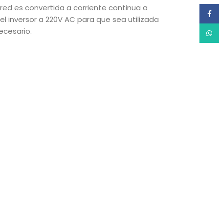
red es convertida a corriente continua a
Face
l inversor a 220V AC para que sea utilizada
ecesario.
What