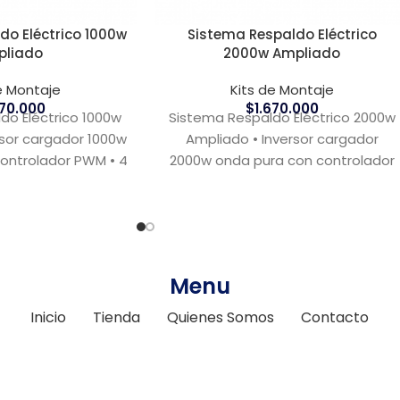
do Eléctrico 1000w
Sistema Respaldo Eléctrico
pliado
2000w Ampliado
e Montaje
Kits de Montaje
670.000
$
1.670.000
do Eléctrico 1000w
Sistema Respaldo Eléctrico 2000w
rsor cargador 1000w
Ampliado • Inversor cargador
ontrolador PWM • 4
2000w onda pura con controlador
00ah 12V ciclo
PWM • 4 baterías 200ah 12V ciclo
Menu
Inicio
Tienda
Quienes Somos
Contacto