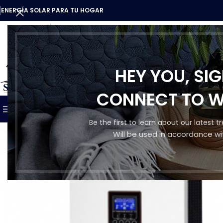
ENERGÍA SOLAR PARA TU HOGAR
HEY YOU, SI
CATEGORÍAS
CONNECT TO 
INICIO
TIENDA
QUIENES SO
NUESTROS PRODUCTOS
Be the first to learn about our latest 
Will be used in accordance wi