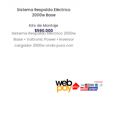
Sistema Respaldo Eléctrico
Sistema R
2000w Base
20
Kits de Montaje
Kit
$
590.000
Sistema Respaldo Eléctrico 2000w
Sistema Resp
Base • Voltronic Power • Inversor
Medio • Inv
cargador 2000w onda pura con
onda pura co
controlador PWM • 2 baterías
batería