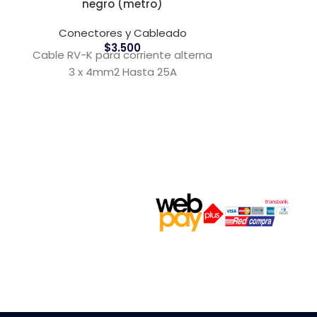
negro (metro)
Cable S
Conectores y Cableado
$
3.500
Cable RV-K para corriente alterna
Conect
3 x 4mm2 Hasta 25A
Cable sola