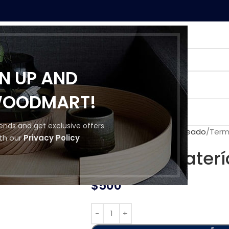
GN UP AND
WOODMART!
MOS
CONTACTO
trends and get exclusive offers
Inicio
Conectores y Cableado
Term
th our
Privacy Policy
Terminal bater
$
500