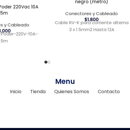
negro (metro)
Poder 220Vac 10A
1.5m
Conectores y Cableado
$
1.800
Cable RV-K para corriente alterna
s y Cableado
3 x 1.5mm2 Hasta 12A
3.000
-Poder-220V-10A-
1.5m
Menu
Inicio
Tienda
Quienes Somos
Contacto