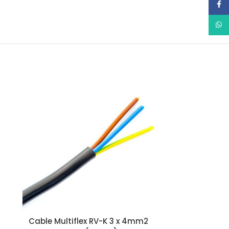
Face
What
Cable Multiflex RV-K 3 x 4mm2