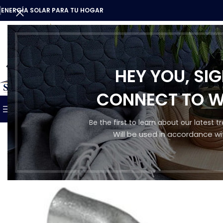
ENERGÍA SOLAR PARA TU HOGAR
HEY YOU, SI
CATEGORÍAS
CONNECT TO 
INICIO
TIENDA
QUIENES SO
NUESTROS PRODUCTOS
Be the first to learn about our latest 
Will be used in accordance wi