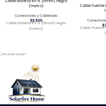
Cable batería RV-K 25mm2 negro
Cable Fuente 
(metro)
Conectores y Cableado
Conectore
$
5.500
Cable batería RV-K 25mm2 negro
$
Cable-Fuente
(metro)
¿ Necesitas ayuda?