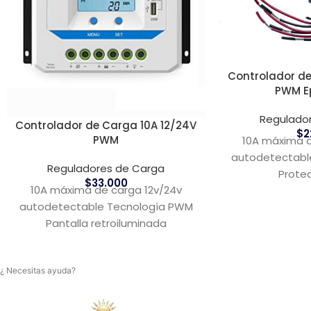
Controlador de
PWM E
Regulado
Controlador de Carga 10A 12/24V
$
2
PWM
10A máxima d
autodetectabl
Reguladores de Carga
Protec
$
33.000
10A máxima de carga 12v/24v
autodetectable Tecnología PWM
Pantalla retroiluminada
¿ Necesitas ayuda?