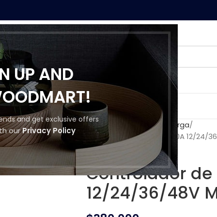
GN UP AND
WOODMART!
MOS
CONTACTO
trends and get exclusive offers
Inicio
Reguladores de Carga
th our
Privacy Policy
Controlador de Carga 100A 12/24/3
Controlador de
12/24/36/48V M