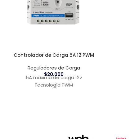
V
Controlador de Carga 5A 12 PWM
Controlado
Bluesolar 2
Reguladores de Carga
$
20.000
Regula
5A máxima de carga 12v
Utilizando la
Tecnología PWM
y novedosa, 
esta rec
gestion
intelige