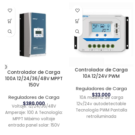
Controlador de Carga
Controlador de Carga
10A 12/24V PWM
100A 12/24/36/48V MPPT
150V
Reguladores de Carga
$
33.000
Reguladores de Carga
10A máxima de carga
$
380.000
12v/24v autodetectable
Voltaje: 12/24/36/48V
Tecnología PWM Pantalla
Amperaje: 100 A Tecnología:
retroiluminada
MPPT Máximo voltaje
entrada panel solar: 150V
¿ Necesitas ayuda?