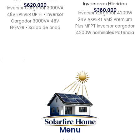
Inversores Híbridos
$
620.000
Inversor Cargador 3000VA
$
360.000
Inversor cargador 4200W
48V EPEVER UP HI • Inversor
24V AXPERT VM2 Premium
Cargador 3000VA 48V
Plus MPPT Inversor cargador
EPEVER • Salida de onda
4200W nominales Potencia
sinusoidal pura Descripcion
peak 8400W Para banco
baterías 24V
¿ Necesitas ayuda?
Menu