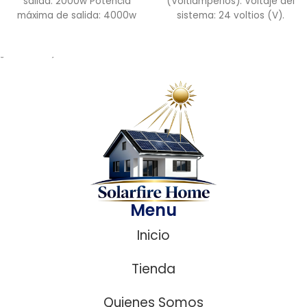
salida: 2000w Potencia
(Voltiamperios). Voltaje del
máxima de salida: 4000w
sistema: 24 voltios (V).
Voltaje operación baterías:
Marca: EPEVER.
12V Inversor
¿ Necesitas ayuda?
Menu
Inicio
Tienda
Quienes Somos